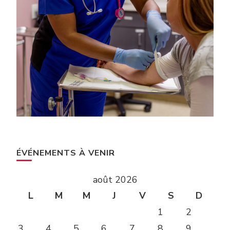
ÉVÉNEMENTS À VENIR
août 2026
L
M
M
J
V
S
D
1
2
3
4
5
6
7
8
9