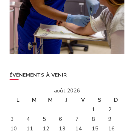
ÉVÉNEMENTS À VENIR
août 2026
L
M
M
J
V
S
D
1
2
3
4
5
6
7
8
9
10
11
12
13
14
15
16