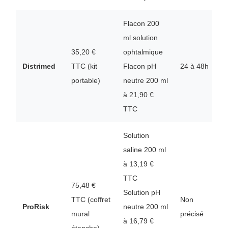
Flacon 200
ml solution
35,20 €
ophtalmique
M
Distrimed
TTC (kit
Flacon pH
24 à 48h
3
portable)
neutre 200 ml
(
à 21,90 €
TTC
Solution
saline 200 ml
à 13,19 €
TTC
75,48 €
Solution pH
D
TTC (coffret
Non
ProRisk
neutre 200 ml
1
mural
précisé
à 16,79 €
d
étanche)