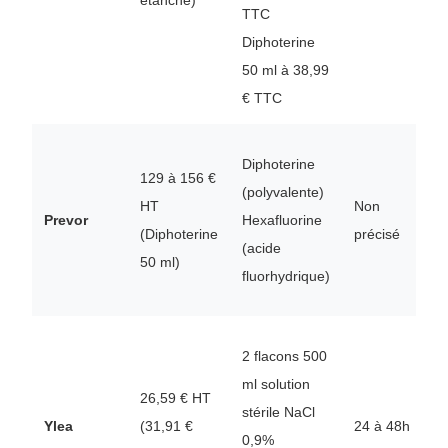
TTC
Diphoterine
50 ml à 38,99
€ TTC
Diphoterine
129 à 156 €
(polyvalente)
F
HT
Non
Prevor
Hexafluorine
N
(Diphoterine
précisé
(acide
D
50 ml)
fluorhydrique)
2 flacons 500
ml solution
26,59 € HT
N
stérile NaCl
Ylea
(31,91 €
24 à 48h
2
0,9%