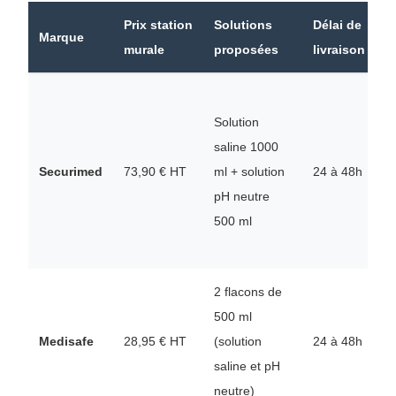
Prix station
Solutions
Délai de
C
Marque
murale
proposées
livraison
f
Solution
saline 1000
C
Securimed
73,90 € HT
ml + solution
24 à 48h
1
pH neutre
4
500 ml
2 flacons de
500 ml
D
Medisafe
28,95 € HT
(solution
24 à 48h
R
saline et pH
j
neutre)